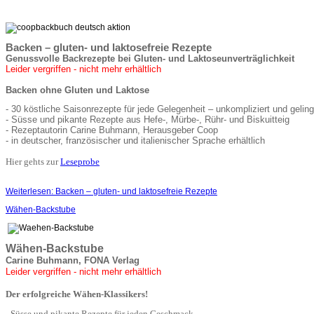
Backen – gluten- und laktosefreie Rezepte
Genussvolle Backrezepte bei Gluten- und Laktoseunverträglichkeit
Leider vergriffen - nicht mehr erhältlich
Backen ohne Gluten und Laktose
- 30 köstliche Saisonrezepte für jede Gelegenheit – unkompliziert und gelin
- Süsse und pikante Rezepte aus Hefe-, Mürbe-, Rühr- und Biskuitteig
- Rezeptautorin Carine Buhmann, Herausgeber Coop
- in deutscher, französischer und italienischer Sprache erhältlich
Hier gehts zur
Leseprobe
Weiterlesen: Backen – gluten- und laktosefreie Rezepte
Wähen-Backstube
Wähen-Backstube
Carine Buhmann, FONA Verlag
Leider vergriffen - nicht mehr erhältlich
Der
erfolgreiche Wähen-Klassikers!
- Süsse und pikante Rezepte für jeden Geschmack