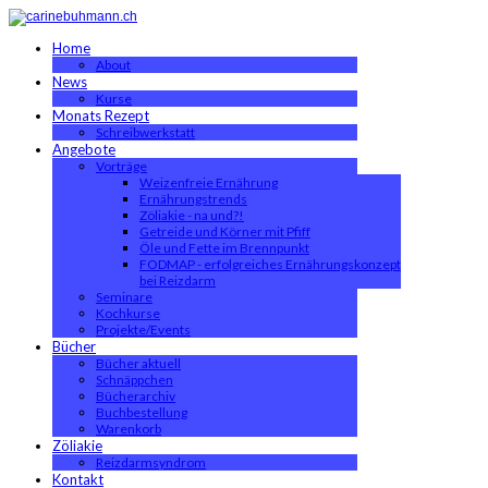
Home
About
News
Kurse
Monats Rezept
Schreibwerkstatt
Angebote
Vorträge
Weizenfreie Ernährung
Ernährungstrends
Zöliakie - na und?!
Getreide und Körner mit Pfiff
Öle und Fette im Brennpunkt
FODMAP - erfolgreiches Ernährungskonzept
bei Reizdarm
Seminare
Kochkurse
Projekte/Events
Bücher
Bücher aktuell
Schnäppchen
Bücherarchiv
Buchbestellung
Warenkorb
Zöliakie
Reizdarmsyndrom
Kontakt