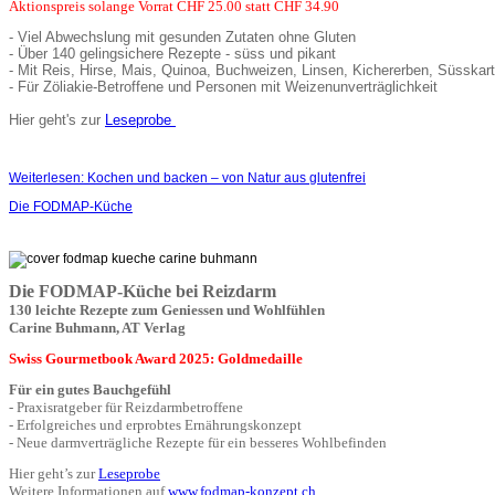
Aktionspreis solange Vorrat CHF 25.00 statt CHF 34.90
- Viel Abwechslung mit gesunden Zutaten ohne Gluten
- Über 140 gelingsichere Rezepte - süss und pikant
- Mit Reis, Hirse, Mais, Quinoa, Buchweizen, Linsen, Kichererben, Süsskart
- Für Zöliakie-Betroffene und Personen mit Weizenunverträglichkeit
Hier geht's zur
Leseprobe
Weiterlesen: Kochen und backen – von Natur aus glutenfrei
Die FODMAP-Küche
Die FODMAP-Küche bei Reizdarm
130 leichte Rezepte zum Geniessen und Wohlfühlen
Carine Buhmann, AT Verlag
Swiss Gourmetbook Award 2025: Goldmedaille
Für ein gutes Bauchgefühl
- Praxisratgeber für Reizdarmbetroffene
- Erfolgreiches und erprobtes Ernährungskonzept
- Neue darmverträgliche Rezepte für ein besseres Wohlbefinden
Hier geht’s zur
Leseprobe
Weitere Informationen auf
www.fodmap-konzept.ch