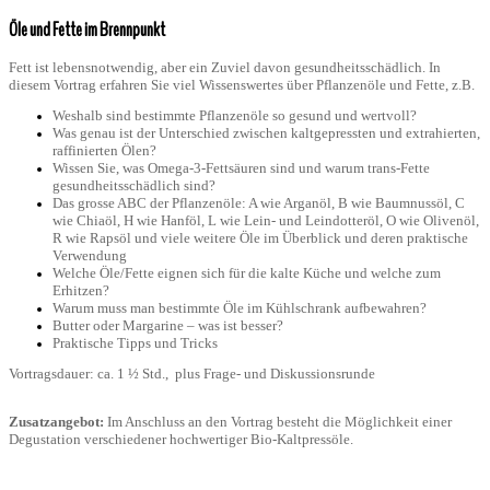
Öle und Fette im Brennpunkt
Fett ist lebensnotwendig, aber ein Zuviel davon gesundheitsschädlich. In
diesem Vortrag erfahren Sie viel Wissenswertes über Pflanzenöle und Fette, z.B.
Weshalb sind bestimmte Pflanzenöle so gesund und wertvoll?
Was genau ist der Unterschied zwischen kaltgepressten und extrahierten,
raffinierten Ölen?
Wissen Sie, was Omega-3-Fettsäuren sind und warum trans-Fette
gesundheitsschädlich sind?
Das grosse ABC der Pflanzenöle: A wie Arganöl, B wie Baumnussöl, C
wie Chiaöl, H wie Hanföl, L wie Lein- und Leindotteröl,
O wie Olivenöl,
R wie Rapsöl und viele weitere Öle im Überblick und deren praktische
Verwendung
Welche Öle/Fette eignen sich für die kalte Küche und welche zum
Erhitzen?
Warum muss man bestimmte Öle im Kühlschrank aufbewahren?
Butter oder Margarine – was ist besser?
Praktische Tipps und Tricks
Vortragsdauer: ca. 1 ½ Std., plus Frage- und Diskussionsrunde
Zusatzangebot:
Im Anschluss an den Vortrag besteht die Möglichkeit einer
Degustation verschiedener hochwertiger Bio-Kaltpressöle.