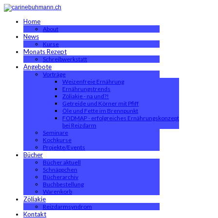
Home
About
News
Kurse
Monats Rezept
Schreibwerkstatt
Angebote
Vorträge
Weizenfreie Ernährung
Ernährungstrends
Zöliakie - na und?!
Getreide und Körner mit Pfiff
Öle und Fette im Brennpunkt
FODMAP - erfolgreiches Ernährungskonzept
bei Reizdarm
Seminare
Kochkurse
Projekte/Events
Bücher
Bücher aktuell
Schnäppchen
Bücherarchiv
Buchbestellung
Warenkorb
Zöliakie
Reizdarmsyndrom
Kontakt