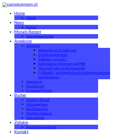
Home
About
News
Kurse
Monats Rezept
Schreibwerkstatt
Angebote
Vorträge
Weizenfreie Ernährung
Ernährungstrends
Zöliakie - na und?!
Getreide und Körner mit Pfiff
Öle und Fette im Brennpunkt
FODMAP - erfolgreiches Ernährungskonzept
bei Reizdarm
Seminare
Kochkurse
Projekte/Events
Bücher
Bücher aktuell
Schnäppchen
Bücherarchiv
Buchbestellung
Warenkorb
Zöliakie
Reizdarmsyndrom
Kontakt