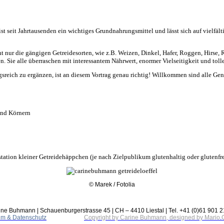
ist seit Jahrtausenden ein wichtiges Grundnahrungsmittel und lässt sich auf vielfäl
t nur die gängigen Getreidesorten, wie z.B. Weizen, Dinkel, Hafer, Roggen, Hirse,
 Sie alle überraschen mit interessantem Nährwert, enormer Vielseitigkeit und tol
gsreich zu ergänzen, ist an diesem Vortrag genau richtig! Willkommen sind alle Gen
 und Körnern
station
kleiner Getreidehäppchen (je nach Zielpublikum glutenhaltig oder glutenfre
© Marek / Fotolia
ine Buhmann | Schauenburgerstrasse 45 | CH – 4410 Liestal | Tel. +41 (0)61 901 2
um & Datenschutz
Copyright by Carine Buhmann, designed by Mario
.