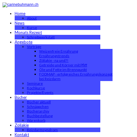
Home
About
News
Kurse
Monats Rezept
Schreibwerkstatt
Angebote
Vorträge
Weizenfreie Ernährung
Ernährungstrends
Zöliakie - na und?!
Getreide und Körner mit Pfiff
Öle und Fette im Brennpunkt
FODMAP - erfolgreiches Ernährungskonzept
bei Reizdarm
Seminare
Kochkurse
Projekte/Events
Bücher
Bücher aktuell
Schnäppchen
Bücherarchiv
Buchbestellung
Warenkorb
Zöliakie
Reizdarmsyndrom
Kontakt