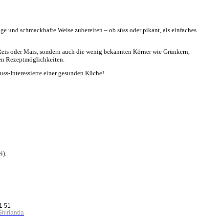
tige und schmackhafte Weise zubereiten – ob süss oder pikant, als einfaches
 Reis oder Mais, sondern auch die wenig bekannten Körner wie Grünkern,
len Rezeptmöglichkeiten.
uss-Interessierte einer gesunden Küche!
i).
1 51
Ghirlanda