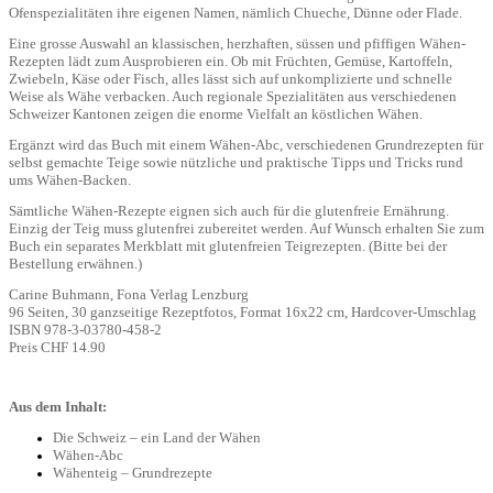
Ofenspezialitäten ihre eigenen Namen, nämlich Chueche, Dünne oder Flade.
Eine grosse Auswahl an klassischen, herzhaften, süssen und pfiffigen Wähen-
Rezepten lädt zum Ausprobieren ein. Ob mit Früchten, Gemüse, Kartoffeln,
Zwiebeln, Käse oder Fisch, alles lässt sich auf unkomplizierte und schnelle
Weise als Wähe verbacken. Auch regionale Spezialitäten aus verschiedenen
Schweizer Kantonen zeigen die enorme Vielfalt an köstlichen Wähen.
Ergänzt wird das Buch mit einem Wähen-Abc, verschiedenen Grundrezepten für
selbst gemachte Teige sowie nützliche und praktische Tipps und Tricks rund
ums Wähen-Backen.
Sämtliche Wähen-Rezepte eignen sich auch für die glutenfreie Ernährung.
Einzig der Teig muss glutenfrei zubereitet werden. Auf Wunsch erhalten Sie zum
Buch ein separates Merkblatt mit glutenfreien Teigrezepten. (Bitte bei der
Bestellung erwähnen.)
Carine Buhmann, Fona Verlag Lenzburg
96 Seiten, 30 ganzseitige Rezeptfotos, Format 16x22 cm, Hardcover-Umschlag
ISBN 978-3-03780-458-2
Preis CHF 14.90
Aus dem Inhalt:
Die Schweiz – ein Land der Wähen
Wähen-Abc
Wähenteig – Grundrezepte