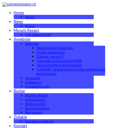
Home
About
News
Kurse
Monats Rezept
Schreibwerkstatt
Angebote
Vorträge
Weizenfreie Ernährung
Ernährungstrends
Zöliakie - na und?!
Getreide und Körner mit Pfiff
Öle und Fette im Brennpunkt
FODMAP - erfolgreiches Ernährungskonzept
bei Reizdarm
Seminare
Kochkurse
Projekte/Events
Bücher
Bücher aktuell
Schnäppchen
Bücherarchiv
Buchbestellung
Warenkorb
Zöliakie
Reizdarmsyndrom
Kontakt