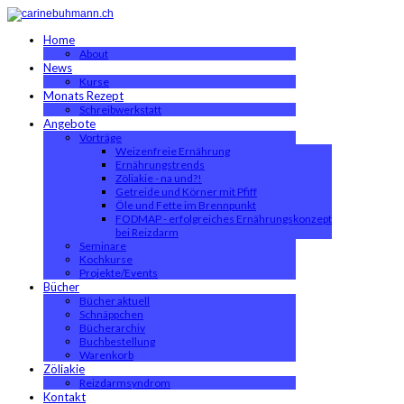
Home
About
News
Kurse
Monats Rezept
Schreibwerkstatt
Angebote
Vorträge
Weizenfreie Ernährung
Ernährungstrends
Zöliakie - na und?!
Getreide und Körner mit Pfiff
Öle und Fette im Brennpunkt
FODMAP - erfolgreiches Ernährungskonzept
bei Reizdarm
Seminare
Kochkurse
Projekte/Events
Bücher
Bücher aktuell
Schnäppchen
Bücherarchiv
Buchbestellung
Warenkorb
Zöliakie
Reizdarmsyndrom
Kontakt