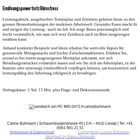
Ernährungspower trotz Bürostress
Leistungsdruck, ausgebuchter Terminplan und Zeitstress gehören heute zu den
grossen Herausforderungen der modernen Arbeitswelt. Gesundes Essen macht fit
und steigert die Leistung - auch im Job. Ich zeige Ihnen praxistauglich und
leicht verständlich, wie man sich trotz Zeitdruck auch im Büro ausgewogen
ernähren kann.
Anhand konkreter Beispiele und Ideen erhalten Sie wertvolle Imputs für
genussvolle Mittagssnacks und leichte Zwischenmahlzeiten. Erfahren Sie,
worauf es bei einem ausgewogenen Menüplan ankommt, wie sich
Heisshungerattacken vermeiden lassen und wie Sie sich am Arbeitsplatz, in der
Kantine oder unterwegs vitalstoffreich verpflegen können, um konzentriert und
leistungsfähig den Arbeitstag erfolgreich zu bewältigen.
Vortragsdauer: 1 Std. 15 Min. plus Frage- und Diskussionsrunde
Carine Buhmann | Schauenburgerstrasse 45 | CH – 4410 Liestal | Tel. +41
(0)61 901 21 51
Impressum & Datenschutz
Copyright by Carine Buhmann,
designed by Mario
.
Ghirlanda