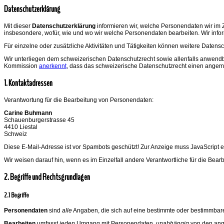
Datenschutzerklärung
Mit dieser
Datenschutzerklärung
informieren wir, welche Personendaten wir i
insbesondere, wofür, wie und wo wir welche Personendaten bearbeiten. Wir info
Für einzelne oder zusätzliche Aktivitäten und Tätigkeiten können weitere Dat
Wir unterliegen dem schweizerischen Datenschutzrecht sowie allenfalls anwe
Kommission
anerkennt
, dass das schweizerische Datenschutzrecht einen angem
1. Kontaktadressen
Verantwortung für die Bearbeitung von Personendaten:
Carine Buhmann
Schauenburgerstrasse 45
4410 Liestal
Schweiz
Diese E-Mail-Adresse ist vor Spambots geschützt! Zur Anzeige muss JavaScript e
Wir weisen darauf hin, wenn es im Einzelfall andere Verantwortliche für die Bea
2. Begriffe und Rechtsgrundlagen
2.1 Begriffe
Personendaten
sind
alle
Angaben, die sich auf eine bestimmte oder bestimmbar
Bearbeiten
umfasst
jeden
Umgang mit Personendaten,
unabhängig
von den ange