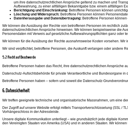
um ihre datenschutzrechtlichen Ansprüche geltend zu machen und Trans
Aufbewahrung, zu einer allfälligen Bekanntgabe bzw. einem allfälligen E
Berichtigung und Einschränkung:
Betroffene Personen können unrichtige
Löschung und Widerspruch:
Betroffene Personen können Personendaten 
Datenherausgabe und Datenübertragung:
Betroffene Personen können 
Wir können die Ausübung der Rechte von betroffenen Personen im rechtlich zulä
datenschutzrechtlichen Ansprüche hinweisen. Wir können beispielsweise die Au
Personendaten mit Verweis auf gesetzliche Aufbewahrungspflichten ganz oder te
Wir können für die Ausübung der Rechte
ausnahmsweise
Kosten vorsehen. Wir in
Wir sind verpflichtet, betroffene Personen, die Auskunft verlangen oder andere 
5.2 Recht auf Beschwerde
Betroffene Personen haben das Recht, ihre datenschutzrechtlichen Ansprüche 
Datenschutz-Aufsichtsbehörde für private Verantwortliche und Bundesorgane in d
Betroffene Personen haben – sofern und soweit die Datenschutz-Grundverordn
6. Datensicherheit
Wir treffen geeignete technische und organisatorische Massnahmen, um eine dem
Der Zugriff auf unsere Website erfolgt mittels Transportverschlüsselung (SSL /
Vorhängeschloss in der Adressleiste.
Unsere digitale Kommunikation unterliegt – wie
grundsätzlich
jede digitale Komm
den Vereinigten Staaten von Amerika (USA) und in anderen Staaten. Wir können