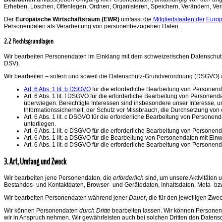
Erheben, Löschen, Offenlegen, Ordnen, Organisieren, Speichern, Verändern, Ve
Der
Europäische Wirtschaftsraum (EWR)
umfasst die
Mitgliedstaaten der Euro
Personendaten als Verarbeitung von personenbezogenen Daten.
2.2 Rechtsgrundlagen
Wir bearbeiten Personendaten im Einklang mit dem schweizerischen Datenschu
DSV).
Wir bearbeiten – sofern und soweit die Datenschutz-Grundverordnung (DSGVO
Art. 6 Abs. 1 lit. b DSGVO
für die erforderliche Bearbeitung von Personend
Art. 6 Abs. 1 lit. f DSGVO für die erforderliche Bearbeitung von Personen
überwiegen. Berechtigte Interessen sind insbesondere unser Interesse, u
Informationssicherheit, der Schutz vor Missbrauch, die Durchsetzung vo
Art. 6 Abs. 1 lit. c DSGVO für die erforderliche Bearbeitung von Persone
unterliegen.
Art. 6 Abs. 1 lit. e DSGVO für die erforderliche Bearbeitung von Personen
Art. 6 Abs. 1 lit. a DSGVO für die Bearbeitung von Personendaten mit Einw
Art. 6 Abs. 1 lit. d DSGVO für die erforderliche Bearbeitung von Persone
3. Art, Umfang und Zweck
Wir bearbeiten jene Personendaten, die
erforderlich
sind, um unsere Aktivitäten 
Bestandes- und Kontaktdaten, Browser- und Gerätedaten, Inhaltsdaten, Meta- bz
Wir bearbeiten Personendaten während jener
Dauer
, die für den jeweiligen Zwe
Wir können Personendaten
durch Dritte
bearbeiten lassen. Wir können Personenda
wir in Anspruch nehmen. Wir gewährleisten auch bei solchen Dritten den Datensc