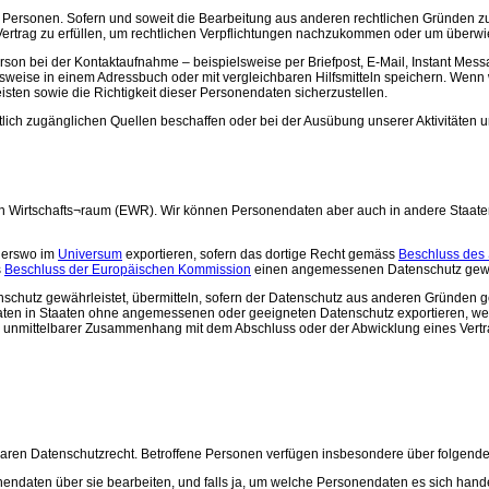
n Personen. Sofern und soweit die Bearbeitung aus anderen rechtlichen Gründen zulä
ertrag zu erfüllen, um rechtlichen Verpflichtungen nachzukommen oder um überw
n bei der Kontaktaufnahme – beispielsweise per Briefpost, E-Mail, Instant Messag
sweise in einem Adressbuch oder mit vergleichbaren Hilfsmitteln speichern. Wenn 
ten sowie die Richtigkeit dieser Personendaten sicherzustellen.
tlich zugänglichen Quellen beschaffen oder bei der Ausübung unserer Aktivitäten 
 Wirtschafts¬raum (EWR). Wir können Personendaten aber auch in andere Staaten 
derswo im
Universum
exportieren, sofern das dortige Recht gemäss
Beschluss des
s
Beschluss der Europäischen Kommission
einen angemessenen Datenschutz gewäh
hutz gewährleistet, übermitteln, sofern der Datenschutz aus anderen Gründen ge
en in Staaten ohne angemessenen oder geeigneten Datenschutz exportieren, wenn 
in unmittelbarer Zusammenhang mit dem Abschluss oder der Abwicklung eines Vert
en Datenschutzrecht. Betroffene Personen verfügen insbesondere über folgende
daten über sie bearbeiten, und falls ja, um welche Personendaten es sich handelt.