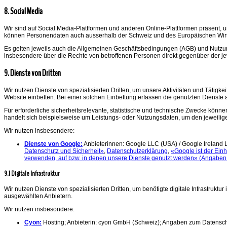
8. Social Media
Wir sind auf Social Media-Plattformen und anderen Online-Plattformen präsent, 
können Personendaten auch ausserhalb der Schweiz und des Europäischen Wirt
Es gelten jeweils auch die Allgemeinen Geschäftsbedingungen (AGB) und Nutzu
insbesondere über die Rechte von betroffenen Personen direkt gegenüber der jew
9. Dienste von Dritten
Wir nutzen Dienste von spezialisierten Dritten, um unsere Aktivitäten und Tätigk
Website einbetten. Bei einer solchen Einbettung erfassen die genutzten Dienst
Für erforderliche sicherheitsrelevante, statistische und technische Zwecke könn
handelt sich beispielsweise um Leistungs- oder Nutzungsdaten, um den jeweilig
Wir nutzen insbesondere:
Dienste von Google:
Anbieterinnen: Google LLC (USA) / Google Ireland 
Datenschutz und Sicherheit»
,
Datenschutzerklärung
,
«Google ist der Ein
verwenden, auf bzw. in denen unsere Dienste genutzt werden» (Angaben
9.1 Digitale Infrastruktur
Wir nutzen Dienste von spezialisierten Dritten, um benötigte digitale Infrastr
ausgewählten Anbietern.
Wir nutzen insbesondere:
Cyon:
Hosting; Anbieterin: cyon GmbH (Schweiz); Angaben zum Datensc