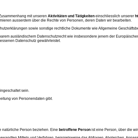
m Zusammenhang mit unseren
Aktivitäten und Tätigkeiten
einschliesslich unserer
h
rmieren ausserdem über die Rechte von Personen, deren Daten wir bearbeiten.
enschutzerklärungen sowie sonstige rechtliche Dokumente wie Allgemeine Geschä
ndbarem ausländischem Datenschutzrecht wie insbesondere jenem der Europäisch
essenen Datenschutz gewährleistet.
ingeschaltet sein.
rbeitung von Personendaten gibt.
e natürliche Person beziehen. Eine
betroffene Person
ist eine Person, über die w
wandten Mitteln und Verfahren, beispielsweise das Abfragen, Abgleichen, Anpass