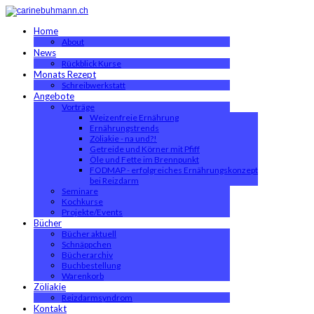
Home
About
News
Rückblick Kurse
Monats Rezept
Schreibwerkstatt
Angebote
Vorträge
Weizenfreie Ernährung
Ernährungstrends
Zöliakie - na und?!
Getreide und Körner mit Pfiff
Öle und Fette im Brennpunkt
FODMAP - erfolgreiches Ernährungskonzept
bei Reizdarm
Seminare
Kochkurse
Projekte/Events
Bücher
Bücher aktuell
Schnäppchen
Bücherarchiv
Buchbestellung
Warenkorb
Zöliakie
Reizdarmsyndrom
Kontakt