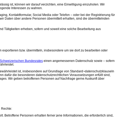
ssig ist, können wir darauf verzichten, eine Einwilligung einzuholen. Wir
iegende Interessen zu wahren.
ing, Kontaktformular, Social Media oder Telefon – oder bei der Registrierung für
wir Daten über andere Personen übermittelt erhalten, sind die übermittelnden
und Tätigkeiten erheben, sofern und soweit eine solche Bearbeitung aus
exportieren bzw. übermitteln, insbesondere um sie dort zu bearbeiten oder
 Schweizerischen Bundesrates
einen angemessenen Datenschutz sowie – sofern
rleistet.
währleistet ist, insbesondere auf Grundlage von Standard¬datenschutzklauseln
dafür die besonderen datenschutzrechtlichen Voraussetzungen erfüllt sind,
rages. Wir geben betroffenen Personen auf Nachfrage gerne Auskunft über
 Rechte:
 Betroffene Personen erhalten ferner jene Informationen, die erforderlich sind,