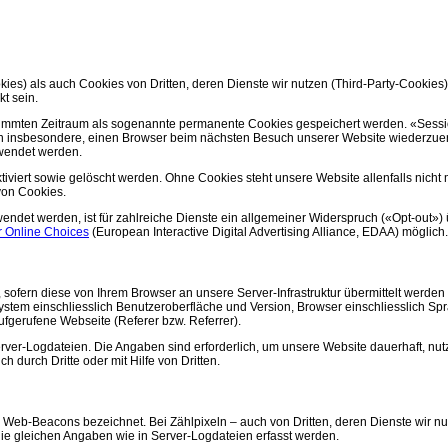
es) als auch Cookies von Dritten, deren Dienste wir nutzen (Third-Party-Cookies)
t sein.
timmten Zeitraum als sogenannte permanente Cookies gespeichert werden. «Sessi
 insbesondere, einen Browser beim nächsten Besuch unserer Website wiederzuer
wendet werden.
tiviert sowie gelöscht werden. Ohne Cookies steht unsere Website allenfalls nich
von Cookies.
endet werden, ist für zahlreiche Dienste ein allgemeiner Widerspruch («Opt-out»)
r Online Choices
(European Interactive Digital Advertising Alliance, EDAA) möglich.
 sofern diese von Ihrem Browser an unsere Server-Infrastruktur übermittelt werd
ssystem einschliesslich Benutzeroberfläche und Version, Browser einschliesslich S
ufgerufene Webseite (Referer bzw. Referrer).
ver-Logdateien. Die Angaben sind erforderlich, um unsere Website dauerhaft, nutz
durch Dritte oder mit Hilfe von Dritten.
eb-Beacons bezeichnet. Bei Zählpixeln – auch von Dritten, deren Dienste wir nutze
ie gleichen Angaben wie in Server-Logdateien erfasst werden.