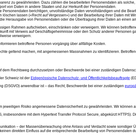
parenz zu gewährleisten. Dazu zählen die bearbeiteten Personendaten als solch
xport von Daten in andere Staaten und zur Herkunft der Personendaten.
 Personendaten berichtigen, unvollständige Daten vervollständigen und die Bearb
löschen lassen («Recht auf Vergessen») und der Bearbeitung ihrer Daten mit Wirk
die Herausgabe von Personendaten oder die Übertragung ihrer Daten an einen an
ssigen Rahmen aufschieben, einschränken oder verweigern. Wir können betroffene 
skunft mit Verweis auf Geschäftsgeheimnisse oder den Schutz anderer Personen ga
ilweise verweigern.
formieren betroffene Personen vorgängig über allfällige Kosten.
Rechte geltend machen, mit angemessenen Massnahmen zu identifizieren. Betroffene
auf dem Rechtsweg durchzusetzen oder Beschwerde bei einer zuständigen Datensc
er Schweiz ist der
Eidgenössische Datenschutz- und Öffentlichkeitsbeauftragte
(E
ung (DSGVO) anwendbar ist – das Recht, Beschwerde bei einer zuständigen
europä
 jeweiligen Risiko angemessene Datensicherheit zu gewährleisten. Wir können ab
 TLS, insbesondere mit dem Hypertext Transfer Protocol Secure, abgekürzt HTTPS).
unikation – der Massenüberwachung ohne Anlass und Verdacht sowie sonstiger Üb
 keinen direkten Einfluss auf die entsprechende Bearbeitung von Personendaten 