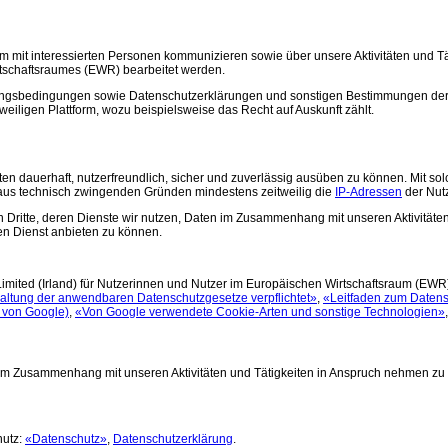
um mit interessierten Personen kommunizieren sowie über unsere Aktivitäten und 
schaftsraumes (EWR) bearbeitet werden.
ngsbedingungen sowie Datenschutzerklärungen und sonstigen Bestimmungen der e
eiligen Plattform, wozu beispielsweise das Recht auf Auskunft zählt.
eiten dauerhaft, nutzerfreundlich, sicher und zuverlässig ausüben zu können. Mit 
e aus technisch zwingenden Gründen mindestens zeitweilig die
IP-Adressen
der Nut
en Dritte, deren Dienste wir nutzen, Daten im Zusammenhang mit unseren Aktivitäte
en Dienst anbieten zu können.
Limited (Irland) für Nutzerinnen und Nutzer im Europäischen Wirtschaftsraum (EW
haltung der anwendbaren Datenschutzgesetze verpflichtet»
,
«Leitfaden zum Datens
 von Google)
,
«Von Google verwendete Cookie-Arten und sonstige Technologien»
uktur im Zusammenhang mit unseren Aktivitäten und Tätigkeiten in Anspruch nehmen 
hutz:
«Datenschutz»
,
Datenschutzerklärung
.