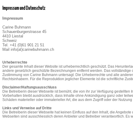
Impressum und Datenschutz
Impressum
Carine Buhmann
Schauenburgerstrasse 45
4410 Liestal
Schweiz
Tel. +41 (0)61 901 21 51
Mail info(at)carinebuhmann.ch
Urheberrechte
Der gesamte Inhalt dieser Website ist urheberrechtlich geschützt. Das Herunterl
andere gesetzlich geschützte Bezeichnungen entfernt werden. Das vollständige od
Zustimmung von Carine Buhmann untersagt. Die Urheberrechte und alle anderen R
Rechtsinhabern. Für die Reproduktion jeglicher Elemente ist die schriftliche Zu
Disclaimer/Haftungsausschluss
Die Betreiberin dieser Webseite ist bemüht, die von ihr zur Verfügung gestellten 
Vorbehalten bleibt ausdrücklich, dass Inhalte ohne Ankündigung ganz oder teilw
Schäden materieller oder immaterieller Art, die aus dem Zugriff oder der Nutzu
Links und Verweise auf Dritte
Die Betreiberin dieser Webseite hat keinen Einfluss auf den Inhalt, die Angebote 
Webseiten sind ausschliesslich deren Anbieter und Betreiber verantwortlich. Es 