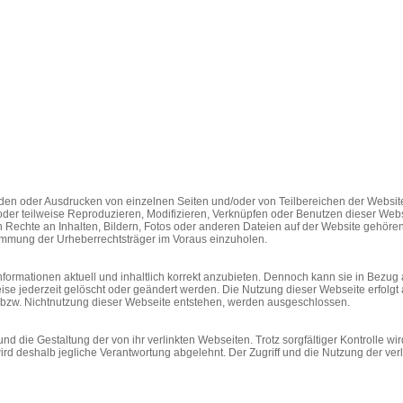
aden oder Ausdrucken von einzelnen Seiten und/oder von Teilbereichen der Website 
er teilweise Reproduzieren, Modifizieren, Verknüpfen oder Benutzen dieser Website
echte an Inhalten, Bildern, Fotos oder anderen Dateien auf der Website gehören 
stimmung der Urheberrechtsträger im Voraus einzuholen.
Informationen aktuell und inhaltlich korrekt anzubieten. Dennoch kann sie in Bezug
eise jederzeit gelöscht oder geändert werden. Die Nutzung dieser Webseite erfol
ng bzw. Nichtnutzung dieser Webseite entstehen, werden ausgeschlossen.
und die Gestaltung der von ihr verlinkten Webseiten. Trotz sorgfältiger Kontrolle w
wird deshalb jegliche Verantwortung abgelehnt. Der Zugriff und die Nutzung der ver