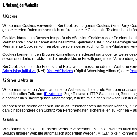
7. Nutzung der Website
7.1 Cookies
Wir können Cookies verwenden. Bei Cookies – eigenen Cookies (First-Party-Cooki
gespeicherten Daten müssen nicht auf traditionelle Cookies in Textform beschränk
Cookies können im Browser temporär als «Session Cookies» oder für einen bes
Permanente Cookies haben eine bestimmte Speicherdauer. Cookies ermöglichen
Permanente Cookies können aber beispielsweise auch für Online-Marketing ver
Cookies können in den Browser-Einstellungen jederzeit ganz oder teilweise deak
soweit erforderlich – aktiv um die ausdrückliche Einwilligung in die Verwendung 
Bei Cookies, die für die Erfolgs- und Reichweitenmessung oder für Werbung verw
Advertising Initiative
(NAI),
YourAdChoices
(Digital Advertising Alliance) oder
You
7.2 Server-Logdateien
Wir können für jeden Zugriff auf unsere Website nachfolgende Angaben erfassen,
einschliesslich Zeitzone,
IP-Adresse
, Zugriffsstatus (HTTP-Statuscode), Betrieb
einschliesslich übertragener Datenmenge, zuletzt im gleichen Browser-Fenster a
Wir speichern solche Angaben, die auch Personendaten darstellen können, in Ser
damit insbesondere den Schutz von Personendaten sicherstellen zu können – auch 
7.3 Zählpixel
Wir können Zählpixel auf unserer Website verwenden. Zählpixel werden auch als W
Besuch unserer Website automatisch abgerufen werden. Mit Zählpixeln können d