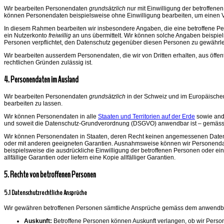
Wir bearbeiten Personendaten
grundsätzlich
nur mit Einwilligung der betroffene
können Personendaten beispielsweise ohne Einwilligung bearbeiten, um einen V
In diesem Rahmen bearbeiten wir insbesondere Angaben, die eine betroffene Perso
ein Nutzerkonto
freiwillig
an uns übermittelt. Wir können solche Angaben beispiel
Personen verpflichtet, den Datenschutz gegenüber diesen Personen zu gewährleis
Wir bearbeiten ausserdem Personendaten, die wir von Dritten erhalten, aus öffen
rechtlichen Gründen zulässig ist.
4. Personendaten im Ausland
Wir bearbeiten Personendaten
grundsätzlich
in der Schweiz und im Europäischen
bearbeiten zu lassen.
Wir können Personendaten in alle
Staaten und Territorien auf der Erde
sowie an
und soweit die Datenschutz-Grundverordnung (DSGVO) anwendbar ist – gemäs
Wir können Personendaten in Staaten, deren Recht keinen angemessenen Datensc
oder mit anderen geeigneten Garantien. Ausnahmsweise können wir Personendat
beispielsweise die ausdrückliche Einwilligung der betroffenen Personen oder e
allfällige Garantien oder liefern eine Kopie allfälliger Garantien.
5. Rechte von betroffenen Personen
5.1 Datenschutzrechtliche Ansprüche
Wir gewähren betroffenen Personen sämtliche Ansprüche gemäss dem anwendbar
Auskunft:
Betroffene Personen können Auskunft verlangen, ob wir Personen