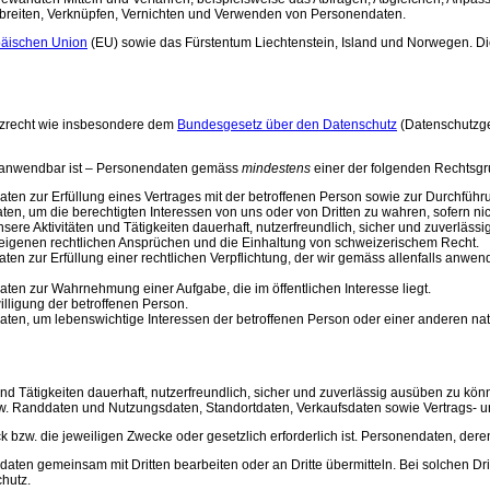
rbreiten, Verknüpfen, Vernichten und Verwenden von Personendaten.
päischen Union
(EU) sowie das Fürstentum Liechtenstein, Island und Norwegen. 
tzrecht wie insbesondere dem
Bundesgesetz über den Datenschutz
(Datenschutzg
) anwendbar ist – Personendaten gemäss
mindestens
einer der folgenden Rechtsg
aten zur Erfüllung eines Vertrages mit der betroffenen Person sowie zur Durchfüh
daten, um die berechtigten Interessen von uns oder von Dritten zu wahren, sofern n
nsere Aktivitäten und Tätigkeiten dauerhaft, nutzerfreundlich, sicher und zuverl
n eigenen rechtlichen Ansprüchen und die Einhaltung von schweizerischem Recht.
ndaten zur Erfüllung einer rechtlichen Verpflichtung, der wir gemäss allenfalls a
daten zur Wahrnehmung einer Aufgabe, die im öffentlichen Interesse liegt.
illigung der betroffenen Person.
ndaten, um lebenswichtige Interessen der betroffenen Person oder einer anderen na
und Tätigkeiten dauerhaft, nutzerfreundlich, sicher und zuverlässig ausüben zu 
w. Randdaten und Nutzungsdaten, Standortdaten, Verkaufsdaten sowie Vertrags- u
ck bzw. die jeweiligen Zwecke oder gesetzlich erforderlich ist. Personendaten, dere
ten gemeinsam mit Dritten bearbeiten oder an Dritte übermitteln. Bei solchen Drit
hutz.