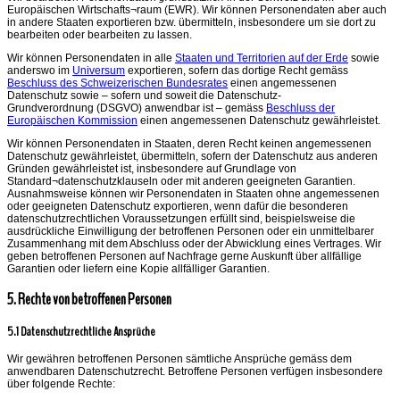
Europäischen Wirtschafts¬raum (EWR). Wir können Personendaten aber auch
in andere Staaten exportieren bzw. übermitteln, insbesondere um sie dort zu
bearbeiten oder bearbeiten zu lassen.
Wir können Personendaten in alle
Staaten und Territorien auf der Erde
sowie
anderswo im
Universum
exportieren, sofern das dortige Recht gemäss
Beschluss des Schweizerischen Bundesrates
einen angemessenen
Datenschutz sowie – sofern und soweit die Datenschutz-
Grundverordnung (DSGVO) anwendbar ist – gemäss
Beschluss der
Europäischen Kommission
einen angemessenen Datenschutz gewährleistet.
Wir können Personendaten in Staaten, deren Recht keinen angemessenen
Datenschutz gewährleistet, übermitteln, sofern der Datenschutz aus anderen
Gründen gewährleistet ist, insbesondere auf Grundlage von
Standard¬datenschutzklauseln oder mit anderen geeigneten Garantien.
Ausnahmsweise können wir Personendaten in Staaten ohne angemessenen
oder geeigneten Datenschutz exportieren, wenn dafür die besonderen
datenschutzrechtlichen Voraussetzungen erfüllt sind, beispielsweise die
ausdrückliche Einwilligung der betroffenen Personen oder ein unmittelbarer
Zusammenhang mit dem Abschluss oder der Abwicklung eines Vertrages. Wir
geben betroffenen Personen auf Nachfrage gerne Auskunft über allfällige
Garantien oder liefern eine Kopie allfälliger Garantien.
5. Rechte von betroffenen Personen
5.1 Datenschutzrechtliche Ansprüche
Wir gewähren betroffenen Personen sämtliche Ansprüche gemäss dem
anwendbaren Datenschutzrecht. Betroffene Personen verfügen insbesondere
über folgende Rechte: