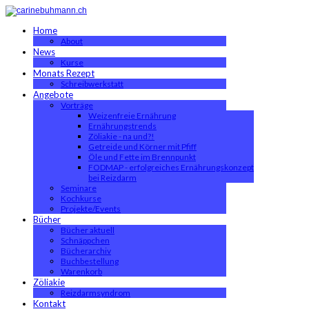
Home
About
News
Kurse
Monats Rezept
Schreibwerkstatt
Angebote
Vorträge
Weizenfreie Ernährung
Ernährungstrends
Zöliakie - na und?!
Getreide und Körner mit Pfiff
Öle und Fette im Brennpunkt
FODMAP - erfolgreiches Ernährungskonzept
bei Reizdarm
Seminare
Kochkurse
Projekte/Events
Bücher
Bücher aktuell
Schnäppchen
Bücherarchiv
Buchbestellung
Warenkorb
Zöliakie
Reizdarmsyndrom
Kontakt