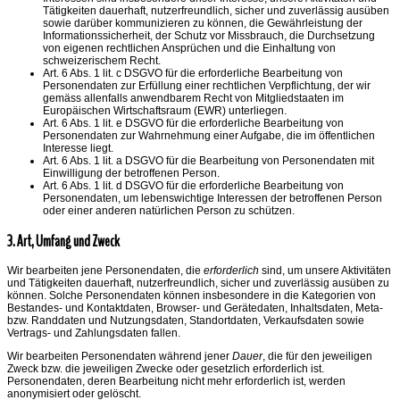
Tätigkeiten dauerhaft, nutzerfreundlich, sicher und zuverlässig ausüben
sowie darüber kommunizieren zu können, die Gewährleistung der
Informationssicherheit, der Schutz vor Missbrauch, die Durchsetzung
von eigenen rechtlichen Ansprüchen und die Einhaltung von
schweizerischem Recht.
Art. 6 Abs. 1 lit. c DSGVO für die erforderliche Bearbeitung von
Personendaten zur Erfüllung einer rechtlichen Verpflichtung, der wir
gemäss allenfalls anwendbarem Recht von Mitgliedstaaten im
Europäischen Wirtschaftsraum (EWR) unterliegen.
Art. 6 Abs. 1 lit. e DSGVO für die erforderliche Bearbeitung von
Personendaten zur Wahrnehmung einer Aufgabe, die im öffentlichen
Interesse liegt.
Art. 6 Abs. 1 lit. a DSGVO für die Bearbeitung von Personendaten mit
Einwilligung der betroffenen Person.
Art. 6 Abs. 1 lit. d DSGVO für die erforderliche Bearbeitung von
Personendaten, um lebenswichtige Interessen der betroffenen Person
oder einer anderen natürlichen Person zu schützen.
3. Art, Umfang und Zweck
Wir bearbeiten jene Personendaten, die
erforderlich
sind, um unsere Aktivitäten
und Tätigkeiten dauerhaft, nutzerfreundlich, sicher und zuverlässig ausüben zu
können. Solche Personendaten können insbesondere in die Kategorien von
Bestandes- und Kontaktdaten, Browser- und Gerätedaten, Inhaltsdaten, Meta-
bzw. Randdaten und Nutzungsdaten, Standortdaten, Verkaufsdaten sowie
Vertrags- und Zahlungsdaten fallen.
Wir bearbeiten Personendaten während jener
Dauer
, die für den jeweiligen
Zweck bzw. die jeweiligen Zwecke oder gesetzlich erforderlich ist.
Personendaten, deren Bearbeitung nicht mehr erforderlich ist, werden
anonymisiert oder gelöscht.