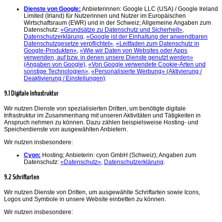
Dienste von Google:
Anbieterinnen: Google LLC (USA) / Google Ireland
Limited (Irland) für Nutzerinnen und Nutzer im Europäischen
Wirtschaftsraum (EWR) und in der Schweiz; Allgemeine Angaben zum
Datenschutz:
«Grundsätze zu Datenschutz und Sicherheit»
,
Datenschutzerklärung
,
«Google ist der Einhaltung der anwendbaren
Datenschutzgesetze verpflichtet»
,
«Leitfaden zum Datenschutz in
Google-Produkten»
,
«Wie wir Daten von Websites oder Apps
verwenden, auf bzw. in denen unsere Dienste genutzt werden»
(Angaben von Google)
,
«Von Google verwendete Cookie-Arten und
sonstige Technologien»
,
«Personalisierte Werbung» (Aktivierung /
Deaktivierung / Einstellungen)
.
9.1 Digitale Infrastruktur
Wir nutzen Dienste von spezialisierten Dritten, um benötigte digitale
Infrastruktur im Zusammenhang mit unseren Aktivitäten und Tätigkeiten in
Anspruch nehmen zu können. Dazu zählen beispielsweise Hosting- und
Speicherdienste von ausgewählten Anbietern.
Wir nutzen insbesondere:
Cyon:
Hosting; Anbieterin: cyon GmbH (Schweiz); Angaben zum
Datenschutz:
«Datenschutz»
,
Datenschutzerklärung
.
9.2 Schriftarten
Wir nutzen Dienste von Dritten, um ausgewählte Schriftarten sowie Icons,
Logos und Symbole in unsere Website einbetten zu können.
Wir nutzen insbesondere: