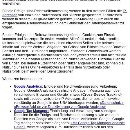
vornehmen.
Für die Erfolgs- und Reichweitenmessung werden in den meisten Fällen die
IP-
Adressen
von einzelnen Nutzerinnen und Nutzern gespeichert. IP-Adressen
werden in diesem Fall
grundsätzlich
gekürzt («IP-Masking»), um durch die
entsprechende Pseudonymisierung dem Grundsatz der Datensparsamkeit zu
folgen.
Bei der Erfolgs- und Reichweitenmessung können Cookies zum Einsatz
kommen und Nutzerprofile erstellt werden. Allenfalls erstellte Nutzerprofile
umfassen beispielsweise die besuchten einzelnen Seiten oder betrachteten
Inhalte auf unserer Website, Angaben zur Grösse von Bildschirm oder Browser-
Fenster und den – zumindest ungefähren – Standort.
Grundsätzlich
werden
allfällige Nutzerprofile ausschliesslich pseudonymisiert erstellt und nicht für die
Identifizierung einzelner Nutzerinnen und Nutzer verwendet. Einzelne Dienste
von Dritten, bei denen Nutzerinnen oder Nutzer angemeldet sind, können die
Nutzung unseres Online-Angebotes allenfalls dem Nutzerkonto oder
Nutzerprofil beim jeweiligen Dienst zuordnen.
Wir nutzen insbesondere:
Google Analytics:
Erfolgs- und Reichweitenmessung; Anbieterin:
Google; Google Analytics-spezifische Angaben: Messung auch über
verschiedene Browser und Geräte hinweg
(Cross-Device Tracking)
sowie mit pseudonymisierten IP-Adressen, die nur
ausnahmsweise
vollständig an Google in den USA übertragen werden,
«Datenschutz»
,
«Browser Add-on zur Deaktivierung von Google Analytics»
.
Google Tag Manager:
Einbindung und Verwaltung von sonstigen
Diensten für die Erfolgs- und Reichweitenmessung sowie weiteren
Diensten von Google als auch von Dritten; Anbieterin: Google; Google
Tag Manager-spezifische Angaben:
«Mit Google Tag Manager erfasste
Daten»
; weitere Angaben zum Datenschutz finden sich bei den