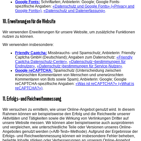
Google Fonts:
Schriftarten; Anbieterin: Google; Google Fonts-
spezifische Angaben:
«Datenschutz und Google Fonts» («Privacy and
Google Fonts»)
,
«Datenschutz und Datenerfassung»
.
10. Erweiterungen für die Website
Wir verwenden Erweiterungen für unsere Website, um zusätzliche Funktionen
nutzen zu können.
Wir verwenden insbesondere:
Friendly Captcha:
Missbrauchs- und Spamschutz; Anbieterin: Friendly
Captcha GmbH (Deutschland); Angaben zum Datenschutz:
«Friendly
Captcha Datenschutz-Center»
,
«Datenschutz¬bestimmungen für
Endnutzer»
,
«Datenschutz¬bestimmungen für Service-Nutzer»
.
Google reCAPTCHA:
Spamschutz (Unterscheidung zwischen
erwünschten Kommentaren von Menschen und unerwünschten
Kommentaren von Bots sowie Spam); Anbieterin: Google; Google
reCAPTCHA-spezifische Angaben:
«Was ist reCAPTCHA?» («What is
reCAPTCHA?»)
.
11. Erfolgs- und Reichweitenmessung
Wir versuchen zu ermitteln, wie unser Online-Angebot genutzt wird. In diesem
Rahmen können wir beispielsweise den Erfolg und die Reichweite unserer
Aktivitäten und Tätigkeiten sowie die Wirkung von Verlinkungen Dritter auf
unsere Website messen. Wir können aber beispielsweise auch ausprobieren
und vergleichen, wie unterschiedliche Teile oder Versionen unseres Online-
Angebotes genutzt werden («A/B-Test»-Methode). Aufgrund der Ergebnisse der
Erfolgs- und Reichweitenmessung können wir insbesondere Fehler beheben,
beliebte Inhalte stärken oder Verbesserungen an unserem Online-Angebot