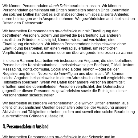
Wir können Personendaten
durch Dritte
bearbeiten lassen. Wir können
Personendaten gemeinsam mit Dritten bearbeiten oder an Dritte übermitteln.
Bei solchen Dritten handelt es sich insbesondere um spezialisierte Anbieter,
deren Leistungen wir in Anspruch nehmen. Wir gewährleisten auch bei solchen
Dritten den Datenschutz.
Wir bearbeiten Personendaten
grundsätzlich
nur mit Einwilligung der
betroffenen Personen. Sofern und soweit die Bearbeitung aus anderen
rechtlichen Gründen zulässig ist, können wir darauf verzichten, eine
Einwilligung einzuholen. Wir können Personendaten beispielsweise ohne
Einwilligung bearbeiten, um einen Vertrag zu erfüllen, um rechtlichen
Verpflichtungen nachzukommen oder um überwiegende Interessen zu wahren.
In diesem Rahmen bearbeiten wir insbesondere Angaben, die eine betroffene
Person bei der Kontaktaufnahme – beispielsweise per Briefpost, E-Mail, Instant
Messaging, Kontaktformular, Social Media oder Telefon – oder bei der
Registrierung für ein Nutzerkonto
freiwillig
an uns übermittelt. Wir können
solche Angaben beispielsweise in einem Adressbuch oder mit vergleichbaren
Hilfsmitteln speichern. Wenn wir Daten über andere Personen übermittelt
erhalten, sind die übermittelnden Personen verpflichtet, den Datenschutz
gegenüber diesen Personen zu gewährleisten sowie die Richtigkeit dieser
Personendaten sicherzustellen.
Wir bearbeiten ausserdem Personendaten, die wir von Dritten erhalten, aus
öffentlich zugänglichen Quellen beschaffen oder bei der Ausübung unserer
Aktivitäten und Tätigkeiten erheben, sofern und soweit eine solche Bearbeitung
aus rechtlichen Gründen zulässig ist.
4. Personendaten im Ausland
Wir bearbeiten Personendaten
grundsätzlich
in der Schweiz und im