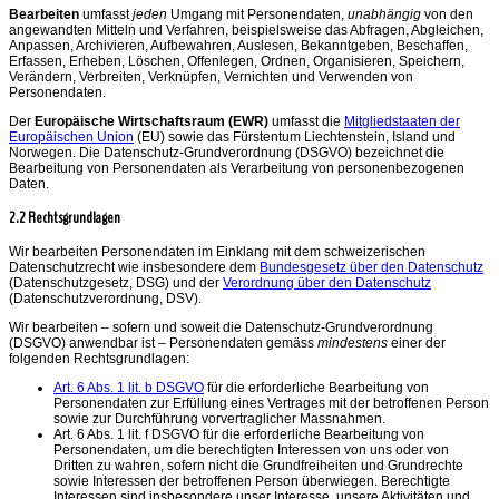
Bearbeiten
umfasst
jeden
Umgang mit Personendaten,
unabhängig
von den
angewandten Mitteln und Verfahren, beispielsweise das Abfragen, Abgleichen,
Anpassen, Archivieren, Aufbewahren, Auslesen, Bekanntgeben, Beschaffen,
Erfassen, Erheben, Löschen, Offenlegen, Ordnen, Organisieren, Speichern,
Verändern, Verbreiten, Verknüpfen, Vernichten und Verwenden von
Personendaten.
Der
Europäische Wirtschaftsraum (EWR)
umfasst die
Mitgliedstaaten der
Europäischen Union
(EU) sowie das Fürstentum Liechtenstein, Island und
Norwegen. Die Datenschutz-Grundverordnung (DSGVO) bezeichnet die
Bearbeitung von Personendaten als Verarbeitung von personenbezogenen
Daten.
2.2 Rechtsgrundlagen
Wir bearbeiten Personendaten im Einklang mit dem schweizerischen
Datenschutzrecht wie insbesondere dem
Bundesgesetz über den Datenschutz
(Datenschutzgesetz, DSG) und der
Verordnung über den Datenschutz
(Datenschutzverordnung, DSV).
Wir bearbeiten – sofern und soweit die Datenschutz-Grundverordnung
(DSGVO) anwendbar ist – Personendaten gemäss
mindestens
einer der
folgenden Rechtsgrundlagen:
Art. 6 Abs. 1 lit. b DSGVO
für die erforderliche Bearbeitung von
Personendaten zur Erfüllung eines Vertrages mit der betroffenen Person
sowie zur Durchführung vorvertraglicher Massnahmen.
Art. 6 Abs. 1 lit. f DSGVO für die erforderliche Bearbeitung von
Personendaten, um die berechtigten Interessen von uns oder von
Dritten zu wahren, sofern nicht die Grundfreiheiten und Grundrechte
sowie Interessen der betroffenen Person überwiegen. Berechtigte
Interessen sind insbesondere unser Interesse, unsere Aktivitäten und