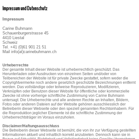
Impressum und Datenschutz
Impressum
Carine Buhmann
Schauenburgerstrasse 45
4410 Liestal
Schweiz
Tel. +41 (0)61 901 21 51
Mail info(at)carinebuhmann.ch
Urheberrechte
Der gesamte Inhalt dieser Website ist urheberrechtlich geschützt. Das
Herunterladen oder Ausdrucken von einzelnen Seiten und/oder von
Teilbereichen der Website ist für private Zwecke gestattet, sofern weder die
Copyrightvermerke noch andere gesetzlich geschützte Bezeichnungen entfernt
werden. Das vollständige oder teilweise Reproduzieren, Modifizieren,
Verknüpfen oder Benutzen dieser Website für öffentliche oder kommerzielle
Zwecke ist ohne vorherige schriftliche Zustimmung von Carine Buhmann
untersagt. Die Urheberrechte und alle anderen Rechte an Inhalten, Bildern,
Fotos oder anderen Dateien auf der Website gehören ausschliesslich der
Betreiberin dieser Webseite oder den speziell genannten Rechtsinhabern. Für
die Reproduktion jeglicher Elemente ist die schriftliche Zustimmung der
Urheberrechtsträger im Voraus einzuholen.
Disclaimer/Haftungsausschluss
Die Betreiberin dieser Webseite ist bemüht, die von ihr zur Verfügung gestellten
Informationen aktuell und inhaltlich korrekt anzubieten. Dennoch kann sie in
Bezug auf Aktualität, Richtigkeit und Vollständigkeit keine Gewähr übernehmen.