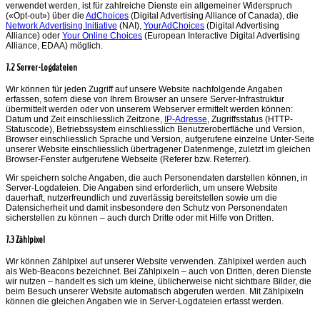
verwendet werden, ist für zahlreiche Dienste ein allgemeiner Widerspruch
(«Opt-out») über die
AdChoices
(Digital Advertising Alliance of Canada), die
Network Advertising Initiative
(NAI),
YourAdChoices
(Digital Advertising
Alliance) oder
Your Online Choices
(European Interactive Digital Advertising
Alliance, EDAA) möglich.
7.2 Server-Logdateien
Wir können für jeden Zugriff auf unsere Website nachfolgende Angaben
erfassen, sofern diese von Ihrem Browser an unsere Server-Infrastruktur
übermittelt werden oder von unserem Webserver ermittelt werden können:
Datum und Zeit einschliesslich Zeitzone,
IP-Adresse
, Zugriffsstatus (HTTP-
Statuscode), Betriebssystem einschliesslich Benutzeroberfläche und Version,
Browser einschliesslich Sprache und Version, aufgerufene einzelne Unter-Seite
unserer Website einschliesslich übertragener Datenmenge, zuletzt im gleichen
Browser-Fenster aufgerufene Webseite (Referer bzw. Referrer).
Wir speichern solche Angaben, die auch Personendaten darstellen können, in
Server-Logdateien. Die Angaben sind erforderlich, um unsere Website
dauerhaft, nutzerfreundlich und zuverlässig bereitstellen sowie um die
Datensicherheit und damit insbesondere den Schutz von Personendaten
sicherstellen zu können – auch durch Dritte oder mit Hilfe von Dritten.
7.3 Zählpixel
Wir können Zählpixel auf unserer Website verwenden. Zählpixel werden auch
als Web-Beacons bezeichnet. Bei Zählpixeln – auch von Dritten, deren Dienste
wir nutzen – handelt es sich um kleine, üblicherweise nicht sichtbare Bilder, die
beim Besuch unserer Website automatisch abgerufen werden. Mit Zählpixeln
können die gleichen Angaben wie in Server-Logdateien erfasst werden.