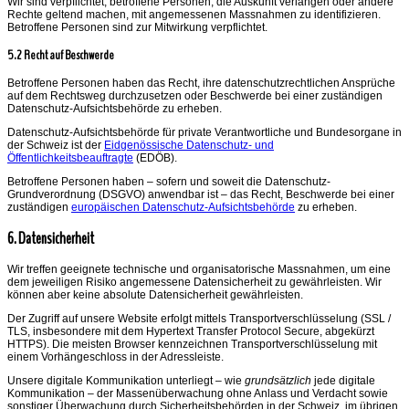
Wir sind verpflichtet, betroffene Personen, die Auskunft verlangen oder andere
Rechte geltend machen, mit angemessenen Massnahmen zu identifizieren.
Betroffene Personen sind zur Mitwirkung verpflichtet.
5.2 Recht auf Beschwerde
Betroffene Personen haben das Recht, ihre datenschutzrechtlichen Ansprüche
auf dem Rechtsweg durchzusetzen oder Beschwerde bei einer zuständigen
Datenschutz-Aufsichtsbehörde zu erheben.
Datenschutz-Aufsichtsbehörde für private Verantwortliche und Bundesorgane in
der Schweiz ist der
Eidgenössische Datenschutz- und
Öffentlichkeitsbeauftragte
(EDÖB).
Betroffene Personen haben – sofern und soweit die Datenschutz-
Grundverordnung (DSGVO) anwendbar ist – das Recht, Beschwerde bei einer
zuständigen
europäischen Datenschutz-Aufsichtsbehörde
zu erheben.
6. Datensicherheit
Wir treffen geeignete technische und organisatorische Massnahmen, um eine
dem jeweiligen Risiko angemessene Datensicherheit zu gewährleisten. Wir
können aber keine absolute Datensicherheit gewährleisten.
Der Zugriff auf unsere Website erfolgt mittels Transportverschlüsselung (SSL /
TLS, insbesondere mit dem Hypertext Transfer Protocol Secure, abgekürzt
HTTPS). Die meisten Browser kennzeichnen Transportverschlüsselung mit
einem Vorhängeschloss in der Adressleiste.
Unsere digitale Kommunikation unterliegt – wie
grundsätzlich
jede digitale
Kommunikation – der Massenüberwachung ohne Anlass und Verdacht sowie
sonstiger Überwachung durch Sicherheitsbehörden in der Schweiz, im übrigen